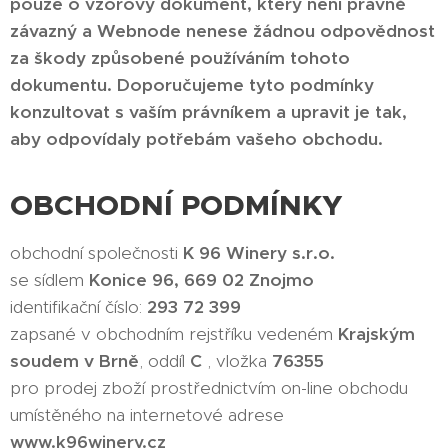
pouze o vzorový dokument, který není právně
závazný a Webnode nenese žádnou odpovědnost
za škody způsobené používáním tohoto
dokumentu. Doporučujeme tyto podmínky
konzultovat s vaším právníkem a upravit je tak,
aby odpovídaly potřebám vašeho obchodu.
OBCHODNÍ PODMÍNKY
obchodní společnosti
K 96 Winery s.r.o.
se sídlem
Konice 96, 669 02 Znojmo
identifikační číslo:
293 72 399
zapsané v obchodním rejstříku vedeném
Krajským
soudem v Brně
, oddíl
C
, vložka
76355
pro prodej zboží prostřednictvím on-line obchodu
umístěného na internetové adrese
www.k96winery.cz