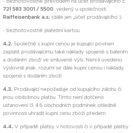
- bezhotovostně převodem na účet prodávajícího č.
721 583 3001 / 5500
, vedený u společnosti
Raiffeisenbank a.s.
(dále jen „účet prodávajícího“);
- bezhotovostně platební kartou.
4.2.
Společně s kupní cenou je kupující povinen
zaplatit prodávajícímu také náklady spojené s balením
a dodáním zboží ve smluvené výši. Není-li uvedeno
výslovně jinak, rozumí se dále kupní cenou i náklady
spojené s dodáním zboží.
4.3.
Prodávající nepožaduje od kupujícího zálohu či
jinou obdobnou platbu. Tímto není dotčeno
ustanovení čl. 4.6 obchodních podmínek ohledně
povinnosti uhradit kupní cenu zboží předem.
4.4.
V případě platby v hotovosti či v případě platby