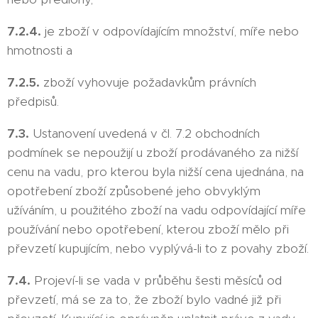
7.2.4.
je zboží v odpovídajícím množství, míře nebo
hmotnosti a
7.2.5.
zboží vyhovuje požadavkům právních
předpisů.
7.3.
Ustanovení uvedená v čl. 7.2 obchodních
podmínek se nepoužijí u zboží prodávaného za nižší
cenu na vadu, pro kterou byla nižší cena ujednána, na
opotřebení zboží způsobené jeho obvyklým
užíváním, u použitého zboží na vadu odpovídající míře
používání nebo opotřebení, kterou zboží mělo při
převzetí kupujícím, nebo vyplývá-li to z povahy zboží.
7.4.
Projeví-li se vada v průběhu šesti měsíců od
převzetí, má se za to, že zboží bylo vadné již při