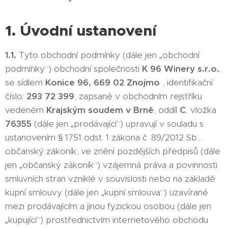
1. Úvodní ustanovení
1.1.
Tyto obchodní podmínky (dále jen „obchodní
podmínky“) obchodní společnosti
K 96 Winery s.r.o.
,
se sídlem
Konice 96, 669 02 Znojmo
, identifikační
číslo:
293 72 399
, zapsané v obchodním rejstříku
vedeném
Krajským soudem v Brně
, oddíl
C
, vložka
76355
(dále jen „prodávající“) upravují v souladu s
ustanovením § 1751 odst. 1 zákona č. 89/2012 Sb.,
občanský zákoník, ve znění pozdějších předpisů (dále
jen „občanský zákoník“) vzájemná práva a povinnosti
smluvních stran vzniklé v souvislosti nebo na základě
kupní smlouvy (dále jen „kupní smlouva“) uzavírané
mezi prodávajícím a jinou fyzickou osobou (dále jen
„kupující“) prostřednictvím internetového obchodu