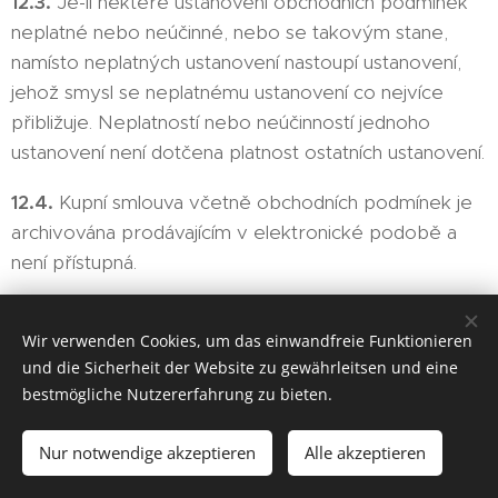
12.3.
Je-li některé ustanovení obchodních podmínek
neplatné nebo neúčinné, nebo se takovým stane,
namísto neplatných ustanovení nastoupí ustanovení,
jehož smysl se neplatnému ustanovení co nejvíce
přibližuje. Neplatností nebo neúčinností jednoho
ustanovení není dotčena platnost ostatních ustanovení.
12.4.
Kupní smlouva včetně obchodních podmínek je
archivována prodávajícím v elektronické podobě a
není přístupná.
12.5.
Přílohu obchodních podmínek tvoří vzorový
formulář pro odstoupení od kupní smlouvy.
Wir verwenden Cookies, um das einwandfreie Funktionieren
und die Sicherheit der Website zu gewährleitsen und eine
12.6.
Kontaktní údaje prodávajícího: adresa pro
bestmögliche Nutzererfahrung zu bieten.
doručování
Konice 96, 669 02 Znojmo
, adresa
elektronické pošty
info@k96winery.cz
, telefon
Nur notwendige akzeptieren
Alle akzeptieren
+420 606 518 506
.