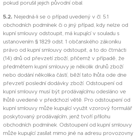
pokud porušil jejich původní obal.
5.2.
Nejedná-li se o případ uvedený v čl. 5.1
obchodních podmínek či o jiný případ, kdy nelze od
kupní smlouvy odstoupit, má kupující v souladu s
ustanovením § 1829 odst. 1 občanského zákoníku
právo od kupní smlouvy odstoupit, a to do čtrnácti
(14) dnů od převzetí zboží, přičemž v případě, že
předmětem kupní smlouvy je několik druhů zboží
nebo dodání několika částí, běží tato lhůta ode dne
převzetí poslední dodávky zboží. Odstoupení od
kupní smlouvy musí být prodávajícímu odesláno ve
lhůtě uvedené v předchozí větě. Pro odstoupení od
kupní smlouvy může kupující využit vzorový formulář
poskytovaný prodávajícím, jenž tvoří přílohu
obchodních podmínek. Odstoupení od kupní smlouvy
může kupující zasílat mimo jiné na adresu provozovny