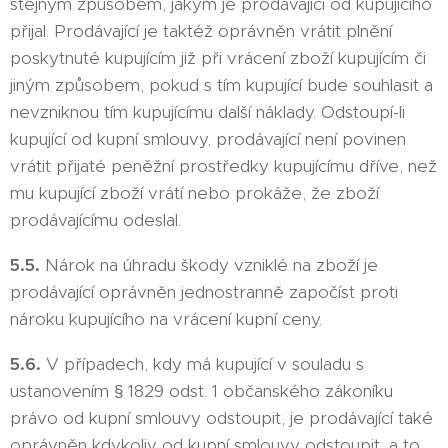
stejným způsobem, jakým je prodávající od kupujícího
přijal. Prodávající je taktéž oprávněn vrátit plnění
poskytnuté kupujícím již při vrácení zboží kupujícím či
jiným způsobem, pokud s tím kupující bude souhlasit a
nevzniknou tím kupujícímu další náklady. Odstoupí-li
kupující od kupní smlouvy, prodávající není povinen
vrátit přijaté peněžní prostředky kupujícímu dříve, než
mu kupující zboží vrátí nebo prokáže, že zboží
prodávajícímu odeslal.
5.5.
Nárok na úhradu škody vzniklé na zboží je
prodávající oprávněn jednostranně započíst proti
nároku kupujícího na vrácení kupní ceny.
5.6.
V případech, kdy má kupující v souladu s
ustanovením § 1829 odst. 1 občanského zákoníku
právo od kupní smlouvy odstoupit, je prodávající také
oprávněn kdykoliv od kupní smlouvy odstoupit, a to