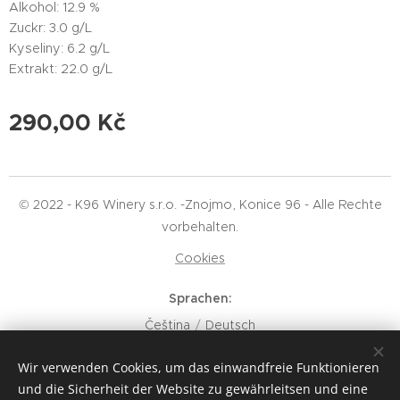
Alkohol: 12.9 %
Zuckr: 3.0 g/L
Kyseliny: 6.2 g/L
Extrakt: 22.0 g/L
290,00
Kč
© 2022 - K96 Winery s.r.o. -Znojmo, Konice 96 - Alle Rechte
vorbehalten.
Cookies
Sprachen
Čeština
Deutsch
Währung
Wir verwenden Cookies, um das einwandfreie Funktionieren
CZK Kč
EUR €
und die Sicherheit der Website zu gewährleitsen und eine